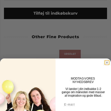
Tilføj til indkøbskurv
Other Fine Products
UDSOLGT
MOD
TAG VORES
NYHEDSBREV
Vi lander i din indbakke
1-2
gange om måneden med masser
af inspiration og gode tilbud.
THREE SCOOPS DESIGN
THREE SCOOPS DESIGN