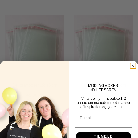
Cellofanposer 15x15 cm
Cellofanposer 16x16 cm
MOD
TAG VORES
NYHEDSBREV
45,00 kr
45,00 kr
Vi lander i din indbakke
1-2
gange om måneden med masser
af inspiration og gode tilbud.
TILMELD