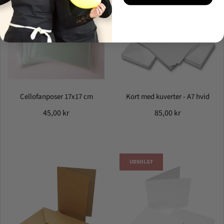
Cellofanposer 17x17 cm
Kort med kuverter - A7 hvid
45,00 kr
85,00 kr
UDSOLGT