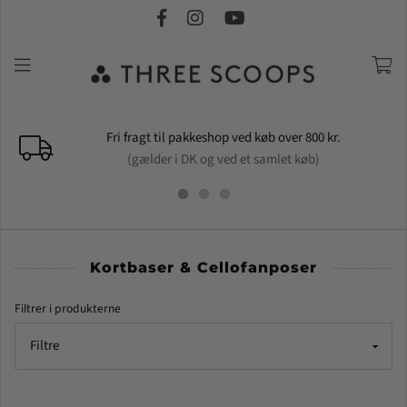
shop ved køb over 800 kr.
Kom go
 ved et samlet køb)
Se vores udva
Kortbaser & Cellofanposer
Filtrer i produkterne