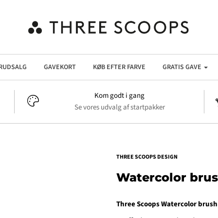
RUDSALG
GAVEKORT
KØB EFTER FARVE
GRATIS GAVE
Kom godt i gang
Se vores udvalg af startpakker
THREE SCOOPS DESIGN
Watercolor brus
Three Scoops Watercolor brush 