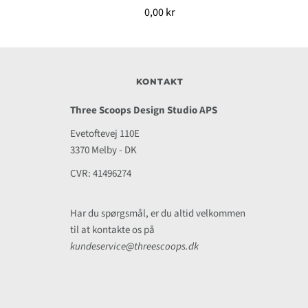
0,00 kr
KONTAKT
Three Scoops Design Studio APS
Evetoftevej 110E
3370 Melby - DK
CVR: 41496274
Har du spørgsmål, er du altid velkommen
til at kontakte os på
kundeservice@threescoops.dk