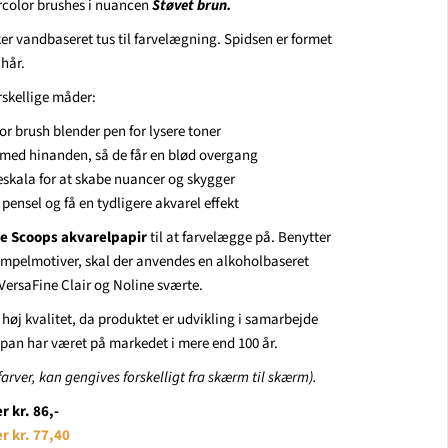
color brushes i nuancen 
Støvet brun
. 
r vandbaseret tus til farvelægning. Spidsen er formet 
hår.
rskellige måder:
r brush blender pen for lysere toner
r med hinanden, så de får en blød overgang
eskala for at skabe nuancer og skygger
ensel og få en tydligere akvarel effekt
e Scoops akvarelpapir
til at farvelægge på. Benytter 
tempelmotiver, skal der anvendes en alkoholbaseret 
 VersaFine Clair og Noline sværte.
 høj kvalitet, da produktet er udvikling i samarbejde 
an har været på markedet i mere end 100 år.
rver, kan gengives forskelligt fra skærm til skærm).
 kr. 86,-
r kr. 77,40