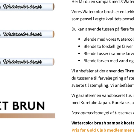
Her får du en sampak med 3 Water
Vores Watercolor brush er en lække
som pensel i ægte kvalitets pensel
Du kan anvende tussen på flere fo
Blende med vores Watercolo
Blende to forskellige farve
Blende tusser i samme farv
Blende farven med vand og p
Vi anbefaler at der anvendes 
Thre
du tusserne til farvelægning af s
sværte til stempling. Vi anbefaler
Vi garanterer en vandbaseret tus i
med Kuretake Japan. Kuretake Jap
(vær opmærksom på at tussernes fa
Watercolor brush sampak koster
Pris for Gold Club medlemmer e