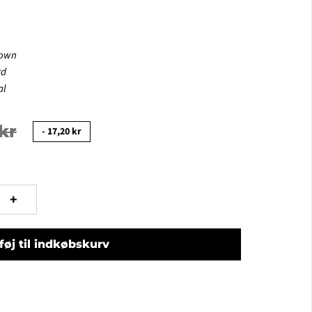
rown
rd
al
kr
-
17,20 kr
+
lføj til indkøbskurv