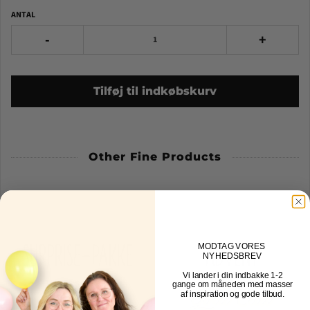
ANTAL
-
+
Tilføj til indkøbskurv
Other Fine Products
MOD
TAG VORES
NYHEDSBREV
Vi lander i din indbakke
1-2
gange om måneden med masser
af inspiration og gode tilbud.