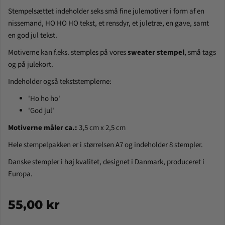
Stempelsættet indeholder seks små fine julemotiver i form af en
nissemand, HO HO HO tekst, et rensdyr, et juletræ, en gave, samt
en god jul tekst.
Motiverne kan f.eks. stemples på vores
sweater stempel
, små tags
og på julekort.
Indeholder også tekststemplerne:
'Ho ho ho'
'God jul'
Motiverne måler ca.:
3,5
cm x 2,5 cm
Hele stempelpakken er i størrelsen A7 og indeholder 8 stempler.
Danske stempler i høj kvalitet, designet i Danmark, produceret i
Europa.
55,00 kr