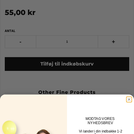
55,00 kr
ANTAL
-
+
Tilføj til indkøbskurv
Other Fine Products
MOD
TAG VORES
NYHEDSBREV
Vi lander i din indbakke
1-2