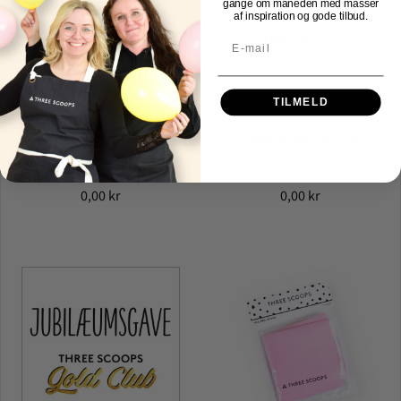
gange om måneden med masser
af inspiration og gode tilbud.
TILMELD
THREE SCOOPS DESIGN
THREE SCOOPS DESIGN
Surprisepakke
Adventskalenderpakke
0,00 kr
0,00 kr