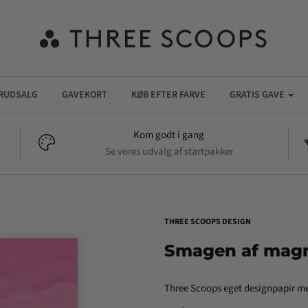
RUDSALG
GAVEKORT
KØB EFTER FARVE
GRATIS GAVE
Kom godt i gang
Se vores udvalg af startpakker
THREE SCOOPS DESIGN
Smagen af magno
Three Scoops eget designpapir me