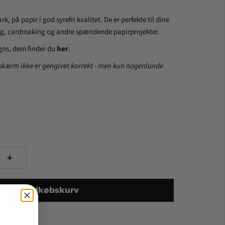
, på papir i god syrefri kvalitet. De er perfekte til dine
ng, cardmaking og andre spændende papirprojekter.
igns, dem finder du
her
.
kærm ikke er gengivet korrekt - men kun nogenlunde
+
lføj til indkøbskurv