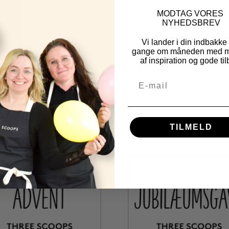
MOD
TAG VORES
NYHEDSBREV
Vi lander i din indbakke
gange om måneden med m
af inspiration og gode til
Other Fine Products
TILMELD