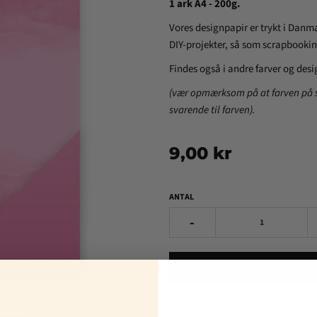
1 ark A4 - 200g.
Vores designpapir er trykt i Danmark
DIY-projekter, så som scrapbooki
Findes også i andre farver og des
(vær opmærksom på at farven på s
svarende til farven).
9,00 kr
ANTAL
-
Ti