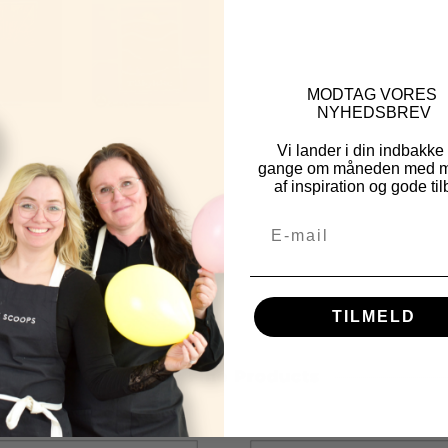
MOD
TAG VORES
NYHEDSBREV
Vi lander i din indbakke
gange om måneden med m
af inspiration og gode til
TILMELD
Other Fine Products