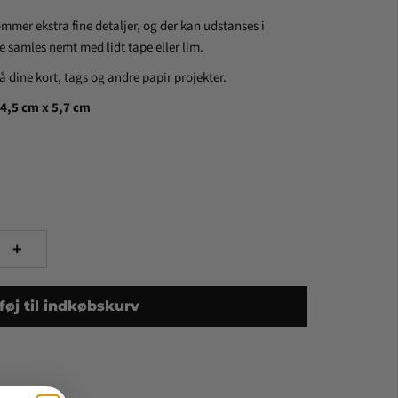
ommer ekstra fine detaljer, og der kan udstanses i
e samles nemt med lidt tape eller lim.
dine kort, tags og andre papir projekter.
 4,5 cm x 5,7 cm
+
lføj til indkøbskurv