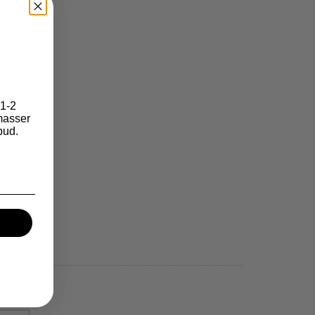
1-2
asser
bud.