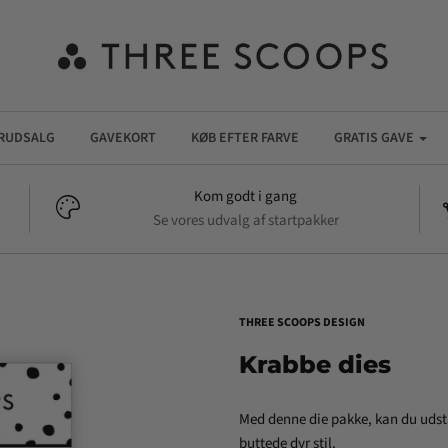
RUDSALG
GAVEKORT
KØB EFTER FARVE
GRATIS GAVE
Kom godt i gang
Se vores udvalg af startpakker
THREE SCOOPS DESIGN
Krabbe dies
Med denne die pakke, kan du udst
buttede dyr stil.