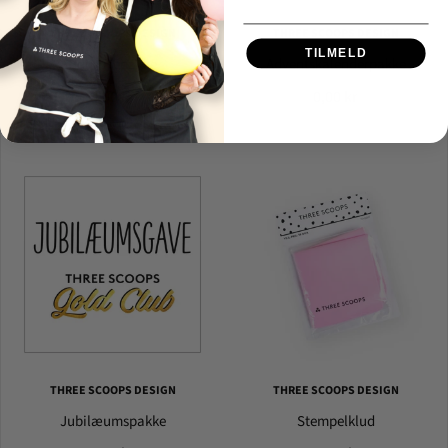
THREE SCOOPS DESIGN
THREE SCOOPS DESIGN
TILMELD
Surprisepakke
Adventskalenderpakke
0,00 kr
0,00 kr
THREE SCOOPS DESIGN
THREE SCOOPS DESIGN
Jubilæumspakke
Stempelklud