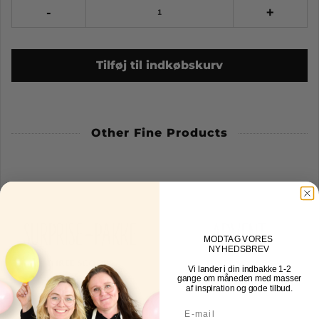
-
+
Tilføj til indkøbskurv
Other Fine Products
MOD
TAG VORES
NYHEDSBREV
Vi lander i din indbakke
1-2
gange om måneden med masser
af inspiration og gode tilbud.