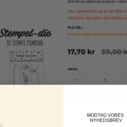
Dies til at udstanse motiver i st
Vær opmærksom på at der ikke er s
udstanse. Stemplet skal tilkøbes v
Pris 59,-
Pris for Gold Club medlemmer e
17,70 kr
59,00 
ANTAL
-
Ti
MOD
TAG VORES
NYHEDSBREV