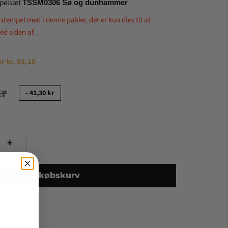
empelsæt
TSSM0306 Sø og dunhammer
tempel med i denne pakke, det er kun dies til at
ed siden af.
r kr. 53,10
kr
-
41,30 kr
+
lføj til indkøbskurv