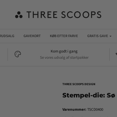
RUDSALG
GAVEKORT
KØB EFTER FARVE
GRATIS GAVE
Kom godt i gang
Se vores udvalg af startpakker
THREE SCOOPS DESIGN
Stempel-die: S
Varenummer:
TSCD0400