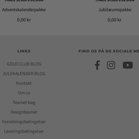
THREE SCOOPS DESIGN
THREE SCOOPS DESIGN
Adventskalenderpakke
Jubilæumspakke
0,00 kr
0,00 kr
LINKS
FIND OS PÅ DE SOCIALE M
GOLD CLUB BLOG
JULEKALENDER BLOG
Kontakt
Om os
Teamet bag
Designteamet
Forretningsbetingelser
Leveringsbetingelser