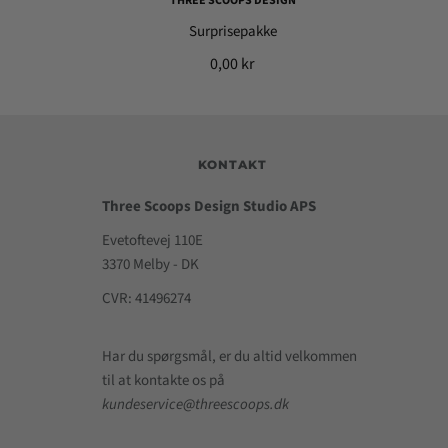
THREE SCOOPS DESIGN
Surprisepakke
0,00 kr
KONTAKT
Three Scoops Design Studio APS
Evetoftevej 110E
3370 Melby - DK
CVR: 41496274
Har du spørgsmål, er du altid velkommen
til at kontakte os på
kundeservice@threescoops.dk