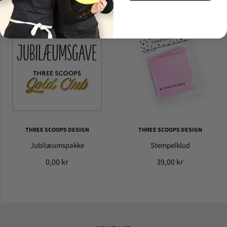
THREE SCOOPS DESIGN
THREE SCOOPS DESIGN
Jubilæumspakke
Stempelklud
0,00 kr
39,00 kr