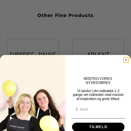
Other Fine Products
MOD
TAG VORES
NYHEDSBREV
Vi lander i din indbakke
1-2
gange om måneden med masser
af inspiration og gode tilbud.
THREE SCOOPS DESIGN
THREE SCOOPS DESIGN
Surprisepakke
Adventskalenderpakke
0,00 kr
0,00 kr
TILMELD