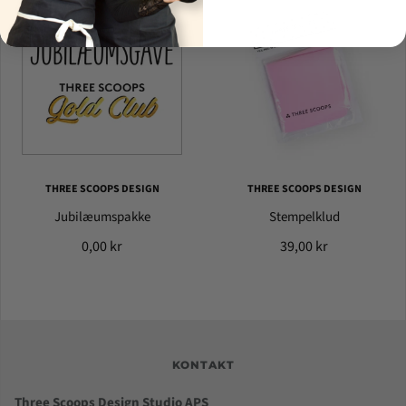
THREE SCOOPS DESIGN
THREE SCOOPS DESIGN
Jubilæumspakke
Stempelklud
0,00 kr
39,00 kr
KONTAKT
Three Scoops Design Studio APS