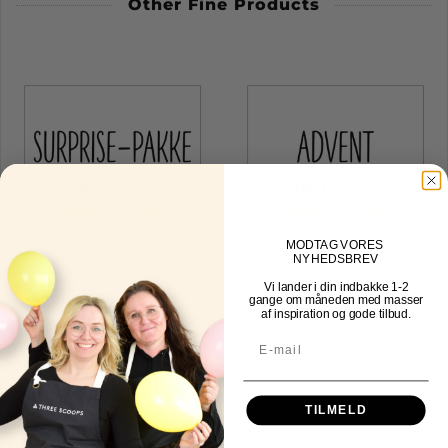
Other Fine Products
MOD
TAG VORES
NYHEDSBREV
Vi lander i din indbakke
1-2
THREE SCOOPS DESIGN
THREE SCOOPS DESIGN
gange om måneden med masser
af inspiration og gode tilbud.
Surprisepakke
Adventskalenderpakke
0,00 kr
0,00 kr
TILMELD