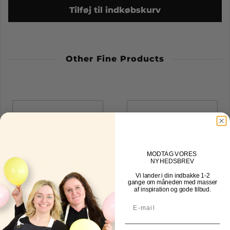
Tilføj til indkøbskurv
Other Fine Products
MOD
TAG VORES
NYHEDSBREV
Vi lander i din indbakke
1-2
gange om måneden med masser
af inspiration og gode tilbud.
THREE SCOOPS DESIGN
THREE SCOOPS DESIGN
Surprisepakke
Adventskalenderpakke