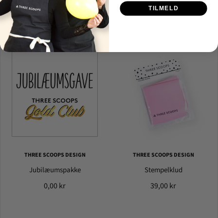
TILMELD
0,00 kr
0,00 kr
THREE SCOOPS DESIGN
THREE SCOOPS DESIGN
Jubilæumspakke
Stempelklud
0,00 kr
39,00 kr