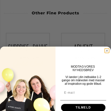
Other Fine Products
MOD
TAG VORES
NYHEDSBREV
Vi lander i din indbakke
1-2
gange om måneden med masser
af inspiration og gode tilbud.
THREE SCOOPS DESIGN
THREE SCOOPS DESIGN
Surprisepakke
Adventskalenderpakke
0,00 kr
0,00 kr
TILMELD