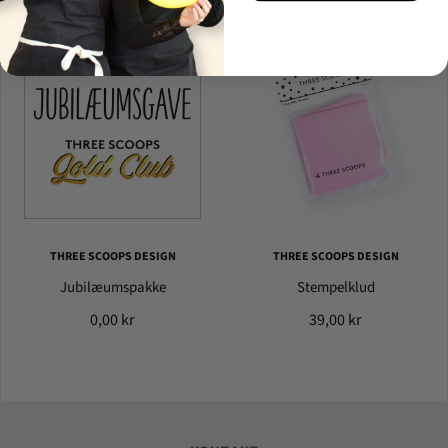
THREE SCOOPS DESIGN
THREE SCOOPS DESIGN
Jubilæumspakke
Stempelklud
0,00 kr
39,00 kr