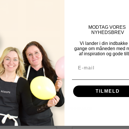
MOD
TAG VORES
NYHEDSBREV
Vi lander i din indbakke
gange om måneden med m
af inspiration og gode til
TILMELD
Other Fine Products