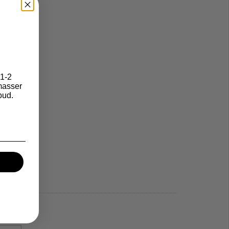
1-2
asser
bud.