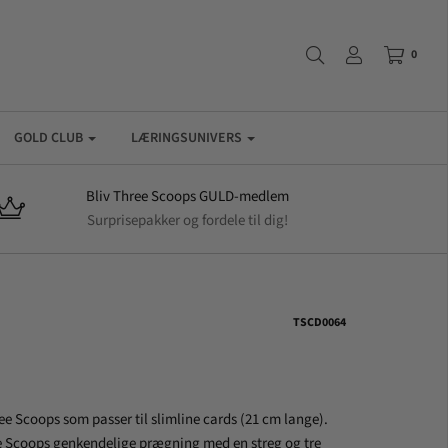
0
GOLD CLUB
LÆRINGSUNIVERS
Bliv Three Scoops GULD-medlem
Surprisepakker og fordele til dig!
TSCD0064
e Scoops som passer til slimline cards (21 cm lange).
e Scoops genkendelige prægning med en streg og tre