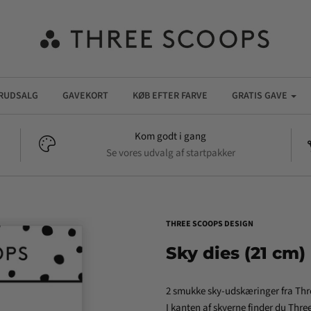
RUDSALG
GAVEKORT
KØB EFTER FARVE
GRATIS GAVE
Kom godt i gang
Se vores udvalg af startpakker
THREE SCOOPS DESIGN
Sky dies (21 cm)
2 smukke sky-udskæringer fra Thre
I
kanten af skyerne finder du Thre