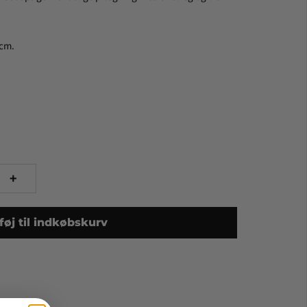
1cm.
+
lføj til indkøbskurv