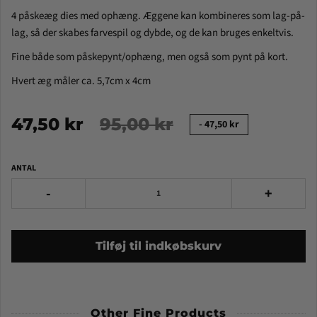
4 påskeæg dies med ophæng. Æggene kan kombineres som lag-på-
lag, så der skabes farvespil og dybde, og de kan bruges enkeltvis.
Fine både som påskepynt/ophæng, men også som pynt på kort.
Hvert æg måler ca. 5,7cm x 4cm
47,50 kr
95,00 kr
-
47,50 kr
ANTAL
-
+
Tilføj til indkøbskurv
Other Fine Products