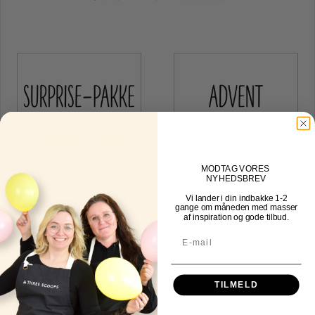
MOD
TAG VORES
NYHEDSBREV
Vi lander i din indbakke
1-2
THREE SCOOPS DESIGN
THREE SCOOPS DESIGN
gange om måneden med masser
af inspiration og gode tilbud.
Surprisepakke
Adventskalenderpakke
0,00 kr
0,00 kr
TILMELD