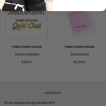
THREE SCOOPS DESIGN
THREE SCOOPS DESIGN
Jubilæumspakke
Stempelklud
0,00 kr
39,00 kr
KONTAKT
Three Scoops Design Studio APS