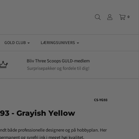
0
GOLD CLUB
LÆRINGSUNIVERS
Bliv Three Scoops GULD-medlem
Surprisepakker og fordele til dig!
CS-YG93
93 - Grayish Yellow
andt både professionelle designere og på hobbyplan. Her
ermanent og syrefri ink i meget høj kvalitet.