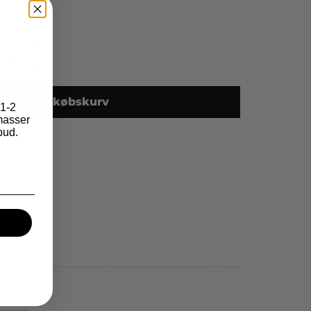
+
lføj til indkøbskurv
1-2
asser
bud.