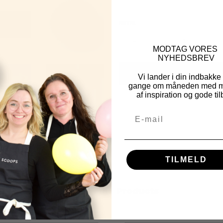
ANTAL
-
MOD
TAG VORES
NYHEDSBREV
Ti
Vi lander i din indbakke
gange om måneden med m
af inspiration og gode til
TILMELD
Other Fine Products