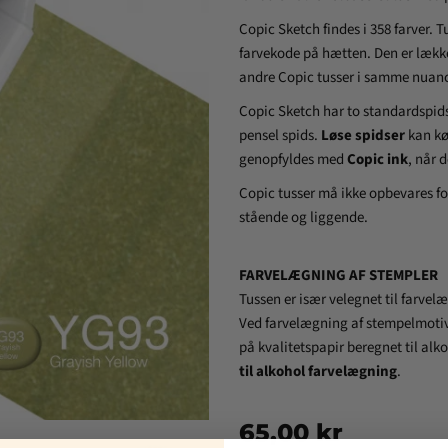
Copic Sketch findes i 358 farver. 
farvekode på hætten. Den er
lækk
andre Copic tusser i samme nuanc
Copic Sketch har to standardspid
pensel spids.
Løse spidser
kan kø
genopfyldes med
Copic ink
, når d
Copic tusser må ikke opbevares for
stående og liggende.
FARVELÆGNING AF STEMPLER
Tussen er især velegnet til farve
Ved farvelægning af stempelmotiv
på kvalitetspapir beregnet til alk
til alkohol farvelægning
.
65,00 kr