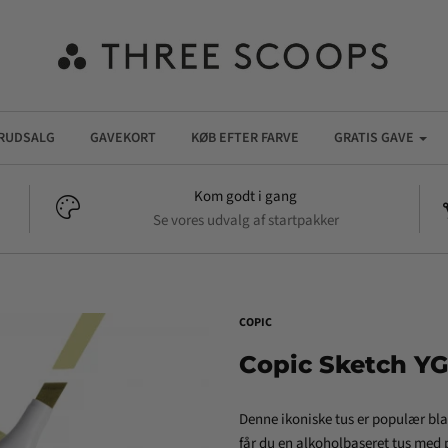
RUDSALG
GAVEKORT
KØB EFTER FARVE
GRATIS GAVE
Kom godt i gang
Se vores udvalg af startpakker
COPIC
Copic Sketch YG
Denne ikoniske tus er populær bl
får du en alkoholbaseret tus med p