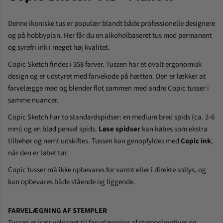
Denne ikoniske tus er populær blandt både professionelle designere
og på hobbyplan. Her får du en alkoholbaseret tus med permanent
og syrefri ink i meget høj kvalitet.
Copic Sketch findes i 358 farver. Tussen har et ovalt ergonomisk
design og er udstyret med farvekode på hætten. Den er
lækker at
farvelægge med og blender flot sammen med andre Copic tusser i
samme nuancer.
Copic Sketch har to standardspidser: en medium bred spids (ca. 2-6
mm) og en blød pensel spids.
Løse spidser
kan købes som ekstra
tilbehør og nemt udskiftes. Tussen kan genopfyldes med
Copic ink
,
når den er løbet tør.
Copic tusser må ikke opbevares for varmt eller i direkte sollys, og
kan opbevares både stående og liggende.
FARVELÆGNING AF STEMPLER
Tussen er især velegnet til farvelægning af stempelmotiver og