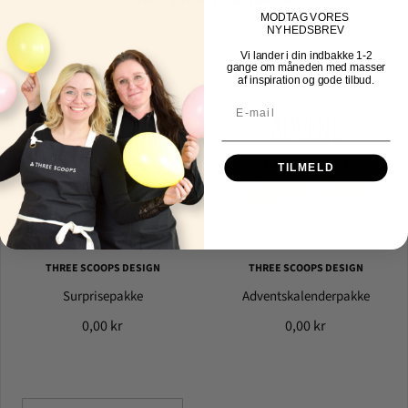
MOD
TAG VORES
NYHEDSBREV
Vi lander i din indbakke
1-2
gange om måneden med masser
af inspiration og gode tilbud.
TILMELD
THREE SCOOPS DESIGN
THREE SCOOPS DESIGN
Surprisepakke
Adventskalenderpakke
0,00 kr
0,00 kr