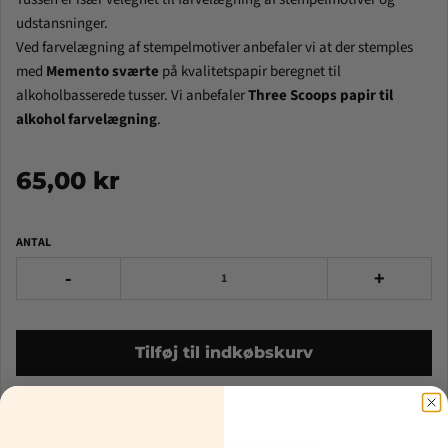
udstansninger.
Ved farvelægning af stempelmotiver anbefaler vi at der stemples
med
Memento sværte
på kvalitetspapir beregnet til
alkoholbasserede tusser.
Vi anbefaler
Three Scoops papir til
alkohol farvelægning
.
65,00 kr
ANTAL
-
+
Tilføj til indkøbskurv
Other Fine Products