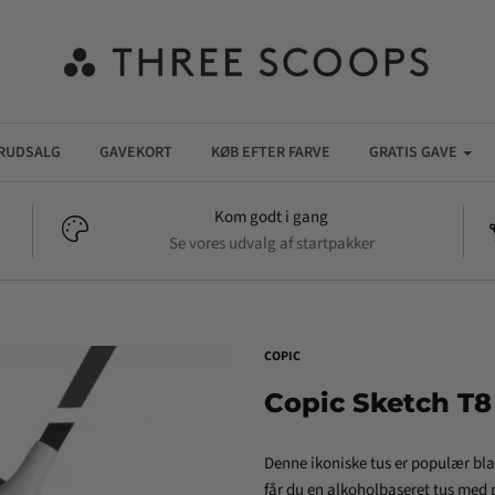
RUDSALG
GAVEKORT
KØB EFTER FARVE
GRATIS GAVE
Kom godt i gang
Se vores udvalg af startpakker
COPIC
Copic Sketch T8
Denne ikoniske tus er populær bl
får du en alkoholbaseret tus med p