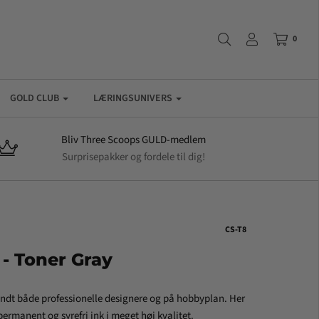
0
GOLD CLUB
LÆRINGSUNIVERS
Bliv Three Scoops GULD-medlem
Surprisepakker og fordele til dig!
CS-T8
 - Toner Gray
andt både professionelle designere og på hobbyplan. Her
ermanent og syrefri ink i meget høj kvalitet.