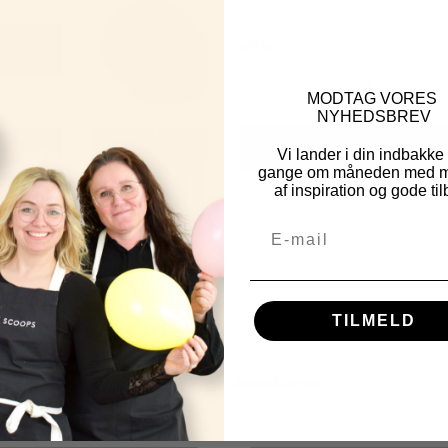
ANTAL
-
MOD
TAG VORES
NYHEDSBREV
Ti
Vi lander i din indbakke
gange om måneden med m
af inspiration og gode til
TILMELD
Other Fine Products