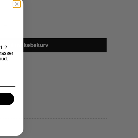
+
lføj til indkøbskurv
1-2
asser
bud.