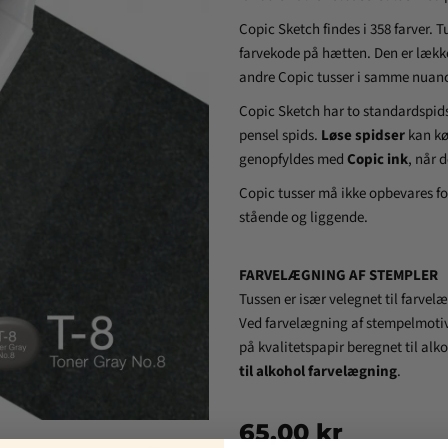
Copic Sketch findes i 358 farver. 
farvekode på hætten. Den er
lækk
andre Copic tusser i samme nuanc
Copic Sketch har to standardspid
pensel spids.
Løse spidser
kan kø
genopfyldes med
Copic ink
, når d
Copic tusser må ikke opbevares for
stående og liggende.
FARVELÆGNING AF STEMPLER
Tussen er især velegnet til farve
Ved farvelægning af stempelmotiv
på kvalitetspapir beregnet til alk
til alkohol farvelægning
.
65,00 kr