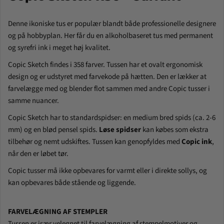
Denne ikoniske tus er populær blandt både professionelle designere
og på hobbyplan. Her får du en alkoholbaseret tus med permanent
og syrefri ink i meget høj kvalitet.
Copic Sketch findes i 358 farver. Tussen har et ovalt ergonomisk
design og er udstyret med farvekode på hætten. Den er
lækker at
farvelægge med og blender flot sammen med andre Copic tusser i
samme nuancer.
Copic Sketch har to standardspidser: en medium bred spids (ca. 2-6
mm) og en blød pensel spids.
Løse spidser
kan købes som ekstra
tilbehør og nemt udskiftes. Tussen kan genopfyldes med
Copic ink
,
når den er løbet tør.
Copic tusser må ikke opbevares for varmt eller i direkte sollys, og
kan opbevares både stående og liggende.
FARVELÆGNING AF STEMPLER
Tussen er især velegnet til farvelægning af stempelmotiver og