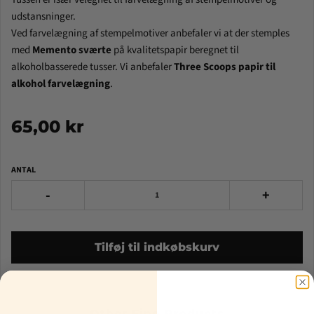
udstansninger.
Ved farvelægning af stempelmotiver anbefaler vi at der stemples
med
Memento sværte
på kvalitetspapir beregnet til
alkoholbasserede tusser.
Vi anbefaler
Three Scoops papir til
alkohol farvelægning
.
65,00 kr
ANTAL
-
+
Tilføj til indkøbskurv
Other Fine Products