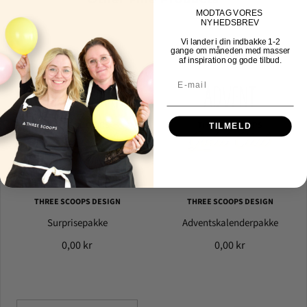
MOD
TAG VORES
NYHEDSBREV
Vi lander i din indbakke
1-2
gange om måneden med masser
af inspiration og gode tilbud.
TILMELD
THREE SCOOPS DESIGN
THREE SCOOPS DESIGN
Surprisepakke
Adventskalenderpakke
0,00 kr
0,00 kr