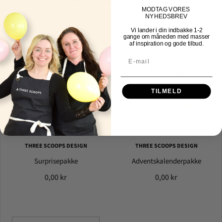
MOD
TAG VORES
NYHEDSBREV
Vi lander i din indbakke
1-2
gange om måneden med masser
af inspiration og gode tilbud.
TILMELD
THREE SCOOPS DESIGN
THREE SCOOPS DESIGN
Surprisepakke
Adventskalenderpakke
0,00 kr
0,00 kr