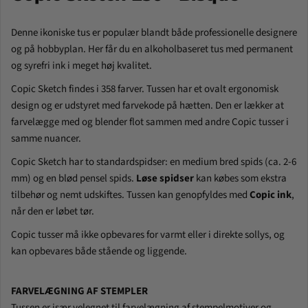
Denne ikoniske tus er populær blandt både professionelle designere
og på hobbyplan. Her får du en alkoholbaseret tus med permanent
og syrefri ink i meget høj kvalitet.
Copic Sketch findes i 358 farver. Tussen har et ovalt ergonomisk
design og er udstyret med farvekode på hætten. Den er
lækker at
farvelægge med og blender flot sammen med andre Copic tusser i
samme nuancer.
Copic Sketch har to standardspidser: en medium bred spids (ca. 2-6
mm) og en blød pensel spids.
Løse spidser
kan købes som ekstra
tilbehør og nemt udskiftes. Tussen kan genopfyldes med
Copic ink
,
når den er løbet tør.
Copic tusser må ikke opbevares for varmt eller i direkte sollys, og
kan opbevares både stående og liggende.
FARVELÆGNING AF STEMPLER
Tussen er især velegnet til farvelægning af stempelmotiver og