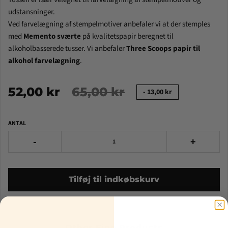
udstansninger.
Ved farvelægning af stempelmotiver anbefaler vi at der stemples
med
Memento sværte
på kvalitetspapir beregnet til
alkoholbasserede tusser.
Vi anbefaler
Three Scoops papir til
alkohol farvelægning
.
52,00 kr
65,00 kr
-
13,00 kr
ANTAL
-
+
Tilføj til indkøbskurv
Other Fine Products