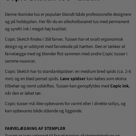
Denne ikoniske tus er populær blandt både professionelle designere
og på hobbyplan. Her får du en alkoholbaseret tus med permanent
og syrefri ink i meget høj kvalitet.
Copic Sketch findes i 358 farver. Tussen har et ovalt ergonomisk
design og er udstyret med farvekode på hætten. Den er
lækker at
farvelægge med og blender flot sammen med andre Copic tusser i
samme nuancer.
Copic Sketch har to standardspidser: en medium bred spids (ca. 2-6
mm) og en blød pensel spids.
Løse spidser
kan købes som ekstra
tilbehør og nemt udskiftes. Tussen kan genopfyldes med
Copic ink
,
når den er løbet tør.
Copic tusser må ikke opbevares for varmt eller i direkte sollys, og
kan opbevares både stående og liggende.
FARVELÆGNING AF STEMPLER
Tussen er især velegnet til farvelægning af stempelmotiver og