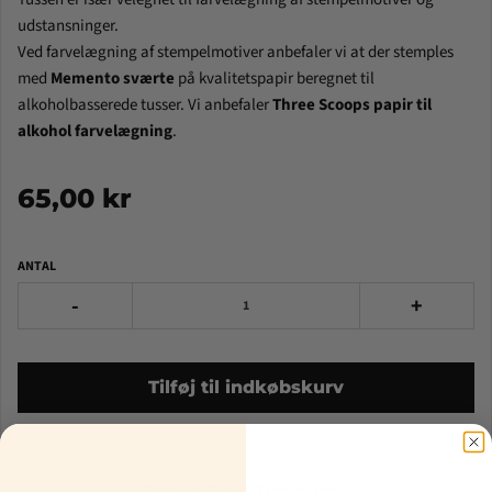
udstansninger.
Ved farvelægning af stempelmotiver anbefaler vi at der stemples
med
Memento sværte
på kvalitetspapir beregnet til
alkoholbasserede tusser.
Vi anbefaler
Three Scoops papir til
alkohol farvelægning
.
65,00 kr
ANTAL
-
+
Tilføj til indkøbskurv
Other Fine Products