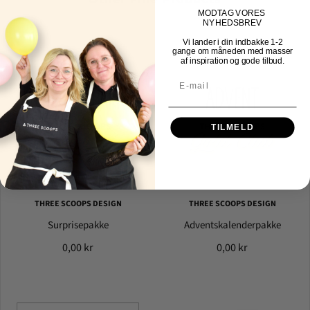
MOD
TAG VORES
NYHEDSBREV
Vi lander i din indbakke
1-2
gange om måneden med masser
af inspiration og gode tilbud.
TILMELD
THREE SCOOPS DESIGN
THREE SCOOPS DESIGN
Surprisepakke
Adventskalenderpakke
0,00 kr
0,00 kr