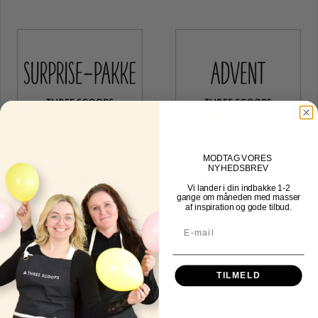
MOD
TAG VORES
NYHEDSBREV
THREE SCOOPS DESIGN
THREE SCOOPS DESIGN
Vi lander i din indbakke
1-2
gange om måneden med masser
Surprisepakke
Adventskalenderpakke
af inspiration og gode tilbud.
0,00 kr
0,00 kr
TILMELD