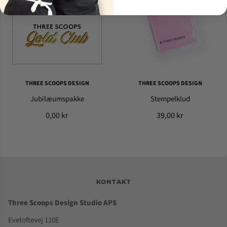
THREE SCOOPS DESIGN
THREE SCOOPS DESIGN
Jubilæumspakke
Stempelklud
0,00 kr
39,00 kr
KONTAKT
Three Scoops Design Studio APS
Evetoftevej 110E