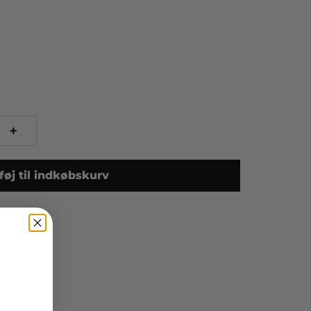
+
lføj til indkøbskurv