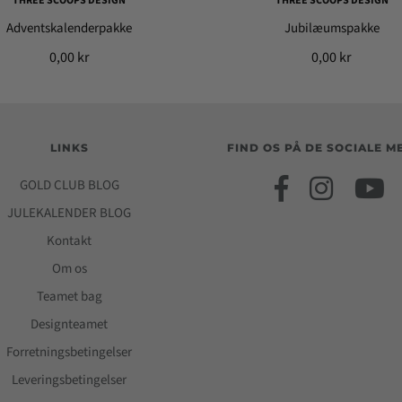
THREE SCOOPS DESIGN
THREE SCOOPS DESIGN
Adventskalenderpakke
Jubilæumspakke
0,00 kr
0,00 kr
LINKS
FIND OS PÅ DE SOCIALE M
GOLD CLUB BLOG
JULEKALENDER BLOG
Kontakt
Om os
Teamet bag
Designteamet
Forretningsbetingelser
Leveringsbetingelser