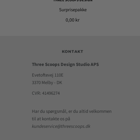
THREE SCOOPS DESIGN
Surprisepakke
0,00 kr
KONTAKT
Three Scoops Design Studio APS
Evetoftevej 110E
3370 Melby - DK
CVR: 41496274
Har du spørgsmål, er du altid velkommen
til at kontakte os på
kundeservice@threescoops.dk