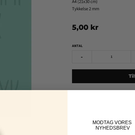
A4 (21x30 cm)
Tykkelse 2 mm
5,00 kr
ANTAL
-
Ti
MOD
TAG VORES
NYHEDSBREV