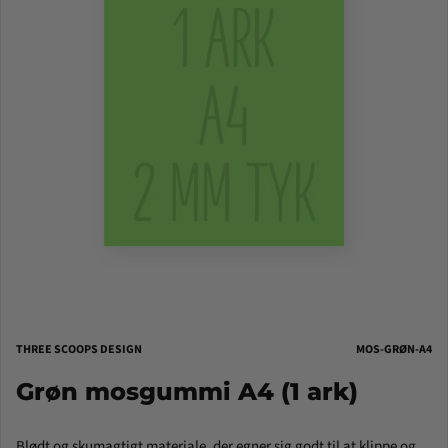
THREE SCOOPS DESIGN
MOS-GRØN-A4
Grøn mosgummi A4 (1 ark)
Blødt og skumagtigt materiale, der egner sig godt til at klippe og 