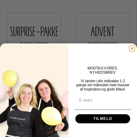
MOD
TAG VORES
NYHEDSBREV
THREE SCOOPS DESIGN
THREE SCOOPS DESIGN
Vi lander i din indbakke
1-2
gange om måneden med masser
Surprisepakke
Adventskalenderpakke
af inspiration og gode tilbud.
0,00 kr
0,00 kr
TILMELD