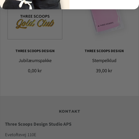
THREE SCOOPS DESIGN
THREE SCOOPS DESIGN
Jubilæumspakke
Stempelklud
0,00 kr
39,00 kr
KONTAKT
Three Scoops Design Studio APS
Evetoftevej 110E