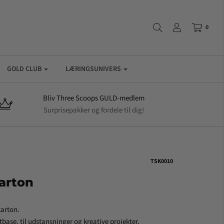
0
GOLD CLUB
LÆRINGSUNIVERS
Bliv Three Scoops GULD-medlem
Surprisepakker og fordele til dig!
TSK0010
karton
karton.
ase, til udstansninger og kreative projekter.