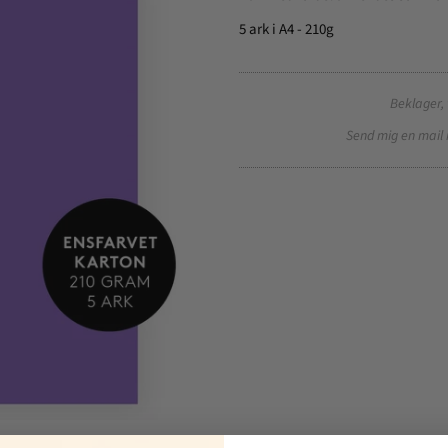
5 ark i A4 - 210g
Beklager, 
Send mig en mail 