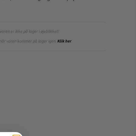
varen er ikke på lager i øjeblikket!
når varen kommer på lager igen.
Klik her
.