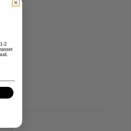
1-2
asser
bud.