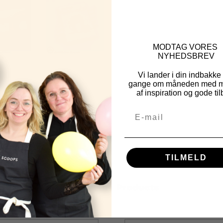
MOD
TAG VORES
NYHEDSBREV
Vi lander i din indbakke
gange om måneden med m
af inspiration og gode til
TILMELD
Other Fine Products