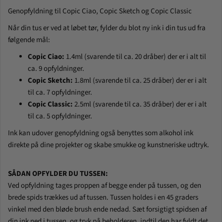
Genopfyldning til Copic Ciao, Copic Sketch og Copic Classic
Når din tus er ved at løbet tør, fylder du blot ny ink i din tus ud fra
følgende mål:
Copic Ciao:
1.4ml (svarende til ca. 20 dråber) der er i alt til
ca. 9 opfyldninger.
Copic Sketch:
1.8ml (svarende til ca. 25 dråber) der er i alt
til ca. 7 opfyldninger.
Copic Classic:
2.5ml (svarende til ca. 35 dråber) der er i alt
til ca. 5 opfyldninger.
Ink kan udover genopfyldning også benyttes som alkohol ink
direkte på dine projekter og skabe smukke og kunstneriske udtryk.
SÅDAN OPFYLDER DU TUSSEN:
Ved opfyldning tages proppen af begge ender på tussen, og den
brede spids trækkes ud af tussen. Tussen holdes i en 45 graders
vinkel med den bløde brush ende nedad. Sæt forsigtigt spidsen af
din ink ned i tussen, og tryk på beholderen, indtil den har fyldt det