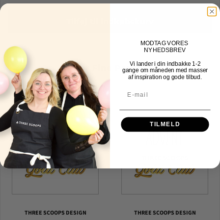
Tilføj til indkøbskurv
MOD
TAG VORES
NYHEDSBREV
Vi lander i din indbakke
1-2
Other Fine Products
gange om måneden med masser
af inspiration og gode tilbud.
TILMELD
THREE SCOOPS DESIGN
THREE SCOOPS DESIGN