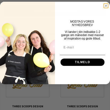
Tilføj til indkøbskurv
MOD
TAG VORES
NYHEDSBREV
Vi lander i din indbakke
1-2
Other Fine Products
gange om måneden med masser
af inspiration og gode tilbud.
TILMELD
THREE SCOOPS DESIGN
THREE SCOOPS DESIGN