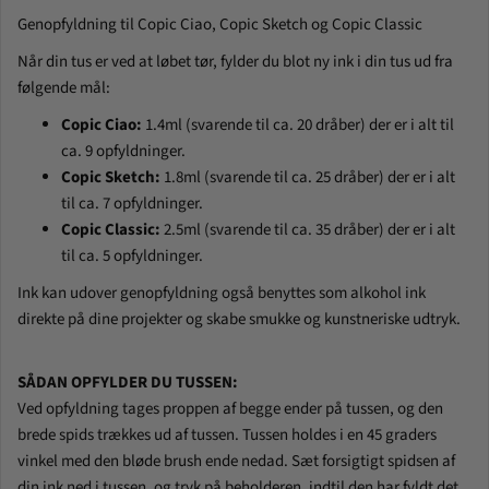
Genopfyldning til Copic Ciao, Copic Sketch og Copic Classic
Når din tus er ved at løbet tør, fylder du blot ny ink i din tus ud fra
følgende mål:
Copic Ciao:
1.4ml (svarende til ca. 20 dråber) der er i alt til
ca. 9 opfyldninger.
Copic Sketch:
1.8ml (svarende til ca. 25 dråber) der er i alt
til ca. 7 opfyldninger.
Copic Classic:
2.5ml (svarende til ca. 35 dråber) der er i alt
til ca. 5 opfyldninger.
Ink kan udover genopfyldning også benyttes som alkohol ink
direkte på dine projekter og skabe smukke og kunstneriske udtryk.
SÅDAN OPFYLDER DU TUSSEN:
Ved opfyldning tages proppen af begge ender på tussen, og den
brede spids trækkes ud af tussen. Tussen holdes i en 45 graders
vinkel med den bløde brush ende nedad. Sæt forsigtigt spidsen af
din ink ned i tussen, og tryk på beholderen, indtil den har fyldt det