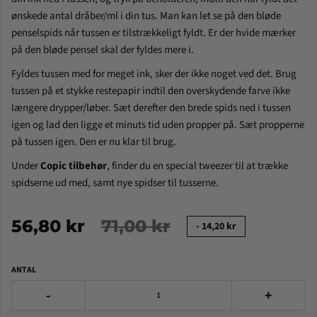
ønskede antal dråber/ml i din tus. Man kan let se på den bløde
penselspids når tussen er tilstrækkeligt fyldt. Er der hvide mærker
på den bløde pensel skal der fyldes mere i.
Fyldes tussen med for meget ink, sker der ikke noget ved det. Brug
tussen på et stykke restepapir indtil den overskydende farve ikke
længere drypper/løber. Sæt derefter den brede spids ned i tussen
igen og lad den ligge et minuts tid uden propper på. Sæt propperne
på tussen igen. Den er nu klar til brug.
Under
Copic tilbehør
, finder du en special tweezer til at trække
spidserne ud med, samt nye spidser til tusserne.
56,80 kr
71,00 kr
-
14,20 kr
ANTAL
-
+