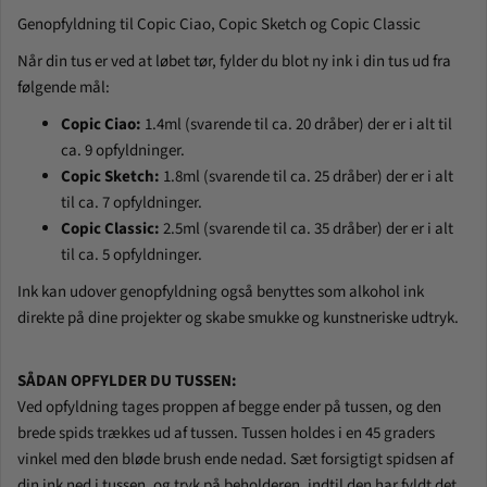
Genopfyldning til Copic Ciao, Copic Sketch og Copic Classic
Når din tus er ved at løbet tør, fylder du blot ny ink i din tus ud fra
følgende mål:
Copic Ciao:
1.4ml (svarende til ca. 20 dråber) der er i alt til
ca. 9 opfyldninger.
Copic Sketch:
1.8ml (svarende til ca. 25 dråber) der er i alt
til ca. 7 opfyldninger.
Copic Classic:
2.5ml (svarende til ca. 35 dråber) der er i alt
til ca. 5 opfyldninger.
Ink kan udover genopfyldning også benyttes som alkohol ink
direkte på dine projekter og skabe smukke og kunstneriske udtryk.
SÅDAN OPFYLDER DU TUSSEN:
Ved opfyldning tages proppen af begge ender på tussen, og den
brede spids trækkes ud af tussen. Tussen holdes i en 45 graders
vinkel med den bløde brush ende nedad. Sæt forsigtigt spidsen af
din ink ned i tussen, og tryk på beholderen, indtil den har fyldt det