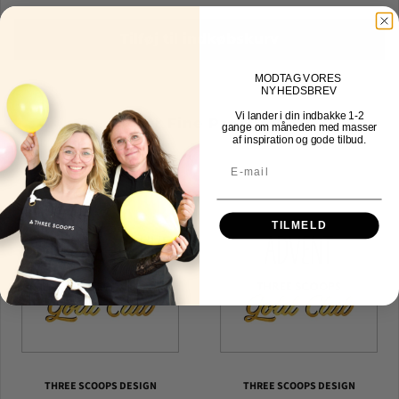
Tilføj til indkøbskurv
MOD
TAG VORES
NYHEDSBREV
Vi lander i din indbakke
1-2
Other Fine Products
gange om måneden med masser
af inspiration og gode tilbud.
TILMELD
THREE SCOOPS DESIGN
THREE SCOOPS DESIGN