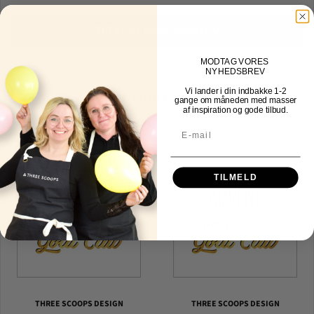
Tilføj til indkøbskurv
MOD
TAG VORES
NYHEDSBREV
Vi lander i din indbakke
1-2
Other Fine Products
gange om måneden med masser
af inspiration og gode tilbud.
TILMELD
THREE SCOOPS DESIGN
THREE SCOOPS DESIGN