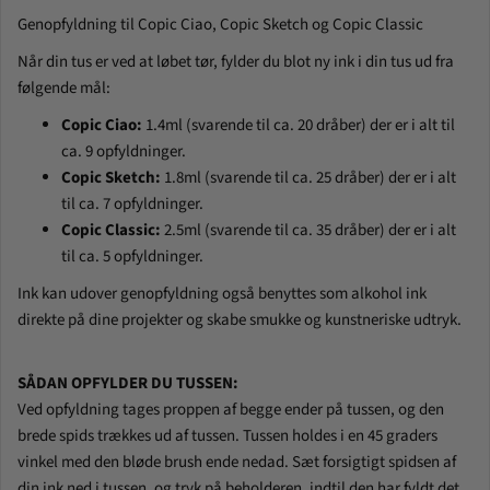
Genopfyldning til Copic Ciao, Copic Sketch og Copic Classic
Når din tus er ved at løbet tør, fylder du blot ny ink i din tus ud fra
følgende mål:
Copic Ciao:
1.4ml (svarende til ca. 20 dråber) der er i alt til
ca. 9 opfyldninger.
Copic Sketch:
1.8ml (svarende til ca. 25 dråber) der er i alt
til ca. 7 opfyldninger.
Copic Classic:
2.5ml (svarende til ca. 35 dråber) der er i alt
til ca. 5 opfyldninger.
Ink kan udover genopfyldning også benyttes som alkohol ink
direkte på dine projekter og skabe smukke og kunstneriske udtryk.
SÅDAN OPFYLDER DU TUSSEN:
Ved opfyldning tages proppen af begge ender på tussen, og den
brede spids trækkes ud af tussen. Tussen holdes i en 45 graders
vinkel med den bløde brush ende nedad. Sæt forsigtigt spidsen af
din ink ned i tussen, og tryk på beholderen, indtil den har fyldt det