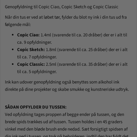
Genopfyldning til Copic Ciao, Copic Sketch og Copic Classic
Når din tus er ved at løbet tør, fylder du blot ny ink i din tus ud fra
følgende mål:
Copic Ciao:
1.4ml (svarende til ca. 20 dråber) der er i alt til
ca. 9 opfyldninger.
Copic Sketch:
1.8ml (svarende til ca. 25 dråber) der er i alt
til ca. 7 opfyldninger.
Copic Classic:
2.5ml (svarende til ca. 35 dråber) der er i alt
til ca. 5 opfyldninger.
Ink kan udover genopfyldning også benyttes som alkohol ink
direkte på dine projekter og skabe smukke og kunstneriske udtryk.
SÅDAN OPFYLDER DU TUSSEN:
Ved opfyldning tages proppen af begge ender på tussen, og den
brede spids trækkes ud af tussen. Tussen holdes i en 45 graders
vinkel med den bløde brush ende nedad. Sæt forsigtigt spidsen af
din ink ned i tussen, og tryk på beholderen, indtil den har fyldt det