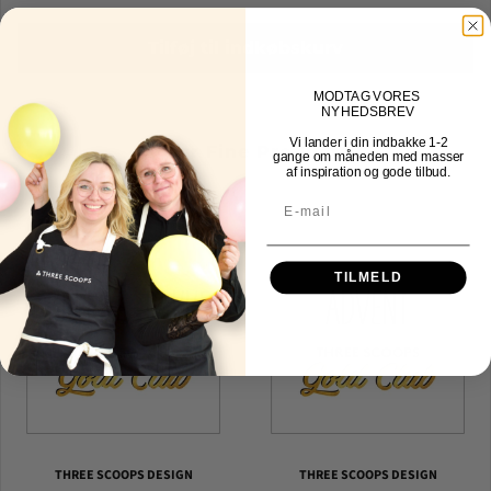
Tilføj til indkøbskurv
MOD
TAG VORES
NYHEDSBREV
Vi lander i din indbakke
1-2
Other Fine Products
gange om måneden med masser
af inspiration og gode tilbud.
TILMELD
THREE SCOOPS DESIGN
THREE SCOOPS DESIGN