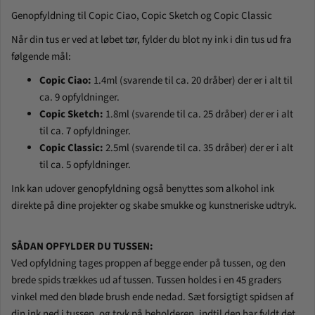
Genopfyldning til Copic Ciao, Copic Sketch og Copic Classic
Når din tus er ved at løbet tør, fylder du blot ny ink i din tus ud fra
følgende mål:
Copic Ciao:
1.4ml (svarende til ca. 20 dråber) der er i alt til
ca. 9 opfyldninger.
Copic Sketch:
1.8ml (svarende til ca. 25 dråber) der er i alt
til ca. 7 opfyldninger.
Copic Classic:
2.5ml (svarende til ca. 35 dråber) der er i alt
til ca. 5 opfyldninger.
Ink kan udover genopfyldning også benyttes som alkohol ink
direkte på dine projekter og skabe smukke og kunstneriske udtryk.
SÅDAN OPFYLDER DU TUSSEN:
Ved opfyldning tages proppen af begge ender på tussen, og den
brede spids trækkes ud af tussen. Tussen holdes i en 45 graders
vinkel med den bløde brush ende nedad. Sæt forsigtigt spidsen af
din ink ned i tussen, og tryk på beholderen, indtil den har fyldt det