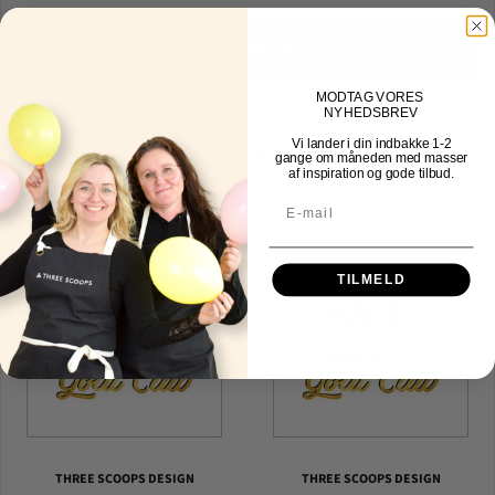
Tilføj til indkøbskurv
MOD
TAG VORES
NYHEDSBREV
Vi lander i din indbakke
1-2
Other Fine Products
gange om måneden med masser
af inspiration og gode tilbud.
TILMELD
THREE SCOOPS DESIGN
THREE SCOOPS DESIGN