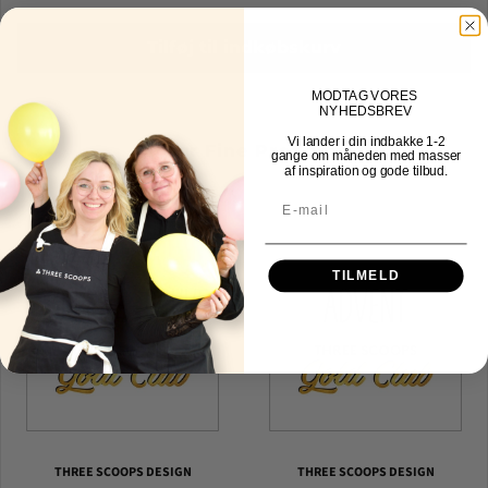
Tilføj til indkøbskurv
MOD
TAG VORES
NYHEDSBREV
Vi lander i din indbakke
1-2
Other Fine Products
gange om måneden med masser
af inspiration og gode tilbud.
TILMELD
THREE SCOOPS DESIGN
THREE SCOOPS DESIGN