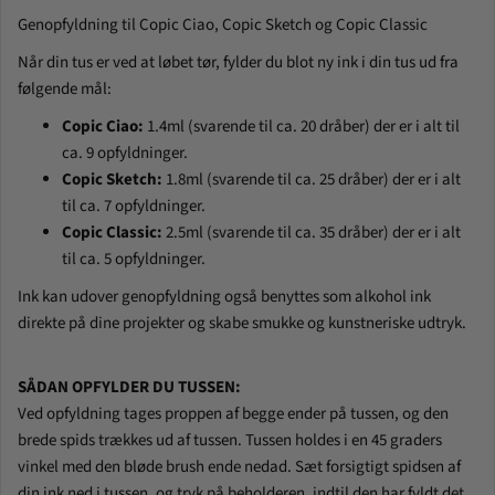
Genopfyldning til Copic Ciao, Copic Sketch og Copic Classic
Når din tus er ved at løbet tør, fylder du blot ny ink i din tus ud fra
følgende mål:
Copic Ciao:
1.4ml (svarende til ca. 20 dråber) der er i alt til
ca. 9 opfyldninger.
Copic Sketch:
1.8ml (svarende til ca. 25 dråber) der er i alt
til ca. 7 opfyldninger.
Copic Classic:
2.5ml (svarende til ca. 35 dråber) der er i alt
til ca. 5 opfyldninger.
Ink kan udover genopfyldning også benyttes som alkohol ink
direkte på dine projekter og skabe smukke og kunstneriske udtryk.
SÅDAN OPFYLDER DU TUSSEN:
Ved opfyldning tages proppen af begge ender på tussen, og den
brede spids trækkes ud af tussen. Tussen holdes i en 45 graders
vinkel med den bløde brush ende nedad. Sæt forsigtigt spidsen af
din ink ned i tussen, og tryk på beholderen, indtil den har fyldt det