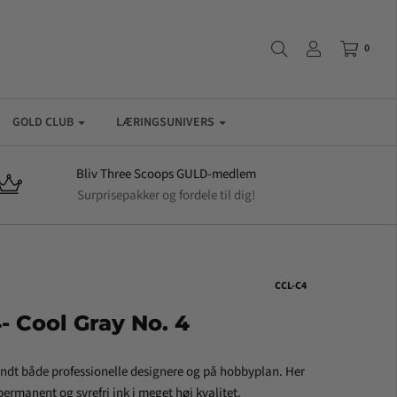
0
GOLD CLUB
LÆRINGSUNIVERS
Bliv Three Scoops GULD-medlem
Surprisepakker og fordele til dig!
CCL-C4
- Cool Gray No. 4
andt både professionelle designere og på hobbyplan. Her
ermanent og syrefri ink i meget høj kvalitet.