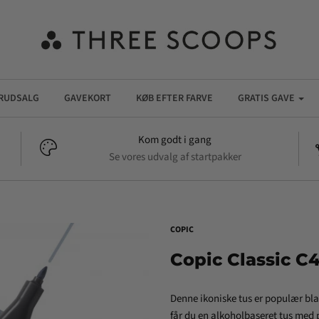
RUDSALG
GAVEKORT
KØB EFTER FARVE
GRATIS GAVE
Kom godt i gang
Se vores udvalg af startpakker
COPIC
Copic Classic C4
Denne ikoniske tus er populær bl
får du en alkoholbaseret tus med p