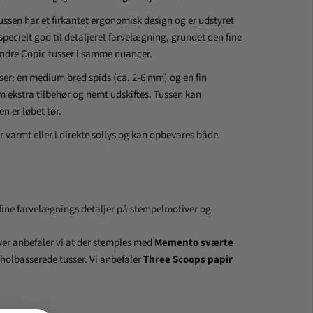
Tussen har et firkantet ergonomisk design og er udstyret
pecielt god til detaljeret farvelægning, grundet den fine
ndre Copic tusser i samme nuancer.
ser: en medium bred spids (ca. 2-6 mm) og en fin
 ekstra tilbehør og nemt udskiftes. Tussen kan
en er løbet tør.
 varmt eller i direkte sollys og kan opbevares både
e fine farvelægnings detaljer på stempelmotiver og
er anbefaler vi at der stemples med
Memento sværte
oholbasserede tusser.
Vi anbefaler
Three Scoops papir