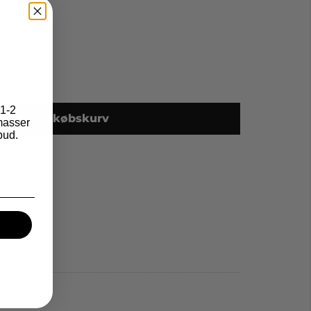
+
1-2
lføj til indkøbskurv
asser
bud.