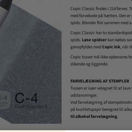
Copic Classic findes i 214 farver. 
med farvekode på hætten. Den er s
spids. Blender flot sammen med a
Copic Classic har to standardspid
spids.
Løse spidser
kan købes som
genopfyldes med
Copic ink
, når d
Copic tusser må ikke opbevares for
stående og liggende.
FARVELÆGNING AF STEMPLER
Tussen er især velegnet til at lav
udstansninger.
Ved farvelægning af stempelmotiv
på kvalitetspapir beregnet til alk
til alkohol farvelægning
.