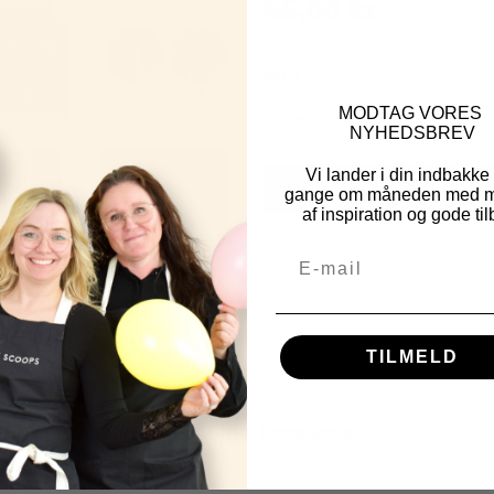
65,00 kr
ANTAL
-
MOD
TAG VORES
NYHEDSBREV
Vi lander i din indbakke
Ti
gange om måneden med m
af inspiration og gode til
TILMELD
Other Fine Products