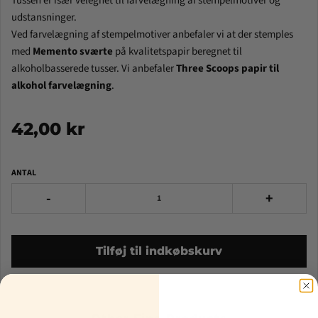
Tussen er især velegnet til farvelægning af stempelmotiver og
udstansninger.
Ved farvelægning af stempelmotiver anbefaler vi at der stemples
med
Memento sværte
på kvalitetspapir beregnet til
alkoholbasserede tusser.
Vi anbefaler
Three Scoops papir til
alkohol farvelægning
.
42,00 kr
ANTAL
-
+
Tilføj til indkøbskurv