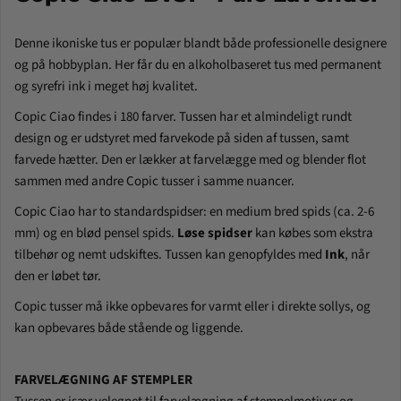
Denne ikoniske tus er populær blandt både professionelle designere
og på hobbyplan. Her får du en alkoholbaseret tus med permanent
og syrefri ink i meget høj kvalitet.
Copic Ciao findes i 180 farver. Tussen har et almindeligt rundt
design og er udstyret med farvekode på siden af tussen, samt
farvede hætter. Den er
lækker at farvelægge med og blender flot
sammen med andre Copic tusser i samme nuancer.
Copic Ciao har to standardspidser: en medium bred spids (ca. 2-6
mm) og en blød pensel spids.
Løse spidser
kan købes som ekstra
tilbehør og nemt udskiftes. Tussen kan genopfyldes med
Ink
, når
den er løbet tør.
Copic tusser må ikke opbevares for varmt eller i direkte sollys, og
kan opbevares både stående og liggende.
FARVELÆGNING AF STEMPLER