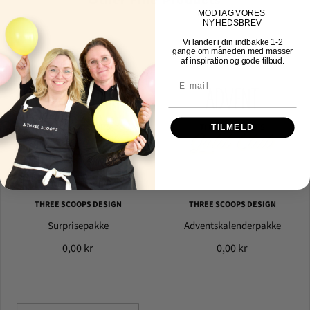
Other Fine Products
MOD
TAG VORES
NYHEDSBREV
Vi lander i din indbakke
1-2
gange om måneden med masser
af inspiration og gode tilbud.
TILMELD
THREE SCOOPS DESIGN
THREE SCOOPS DESIGN
Surprisepakke
Adventskalenderpakke
0,00 kr
0,00 kr