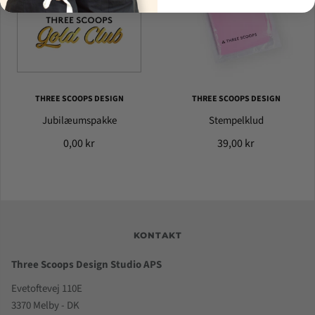
THREE SCOOPS DESIGN
THREE SCOOPS DESIGN
Jubilæumspakke
Stempelklud
0,00 kr
39,00 kr
KONTAKT
Three Scoops Design Studio APS
Evetoftevej 110E
3370 Melby - DK