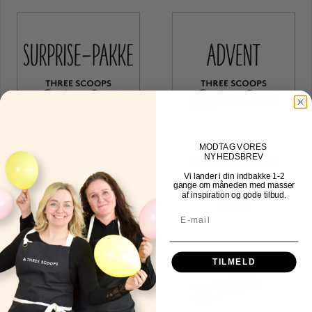
MOD
TAG VORES
NYHEDSBREV
THREE SCOOPS DESIGN
THREE SCOOPS DESIGN
Vi lander i din indbakke
1-2
Surprisepakke
Adventskalenderpakke
gange om måneden med masser
af inspiration og gode tilbud.
0,00 kr
0,00 kr
TILMELD