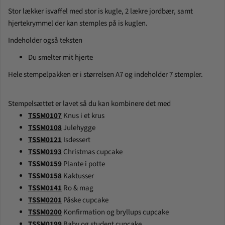
Stor lækker isvaffel med stor is kugle, 2 lækre jordbær,
samt
hjertekrymmel der kan stemples på is kuglen.
Indeholder også teksten
Du smelter mit hjerte
Hele stempelpakken er i størrelsen A7 og indeholder
7
stempler.
Stempelsættet er lavet så du kan kombinere det med
TSSM0107
Knus i et krus
TSSM0108
Julehygge
TSSM0121
Isdessert
TSSM0193
Christmas cupcake
TSSM0159
Plante i potte
TSSM0158
Kaktusser
TSSM0141
Ro & mag
TSSM0201
Påske cupcake
TSSM0200
Konfirmation og bryllups cupcake
TSSM0199
Baby og student cupcake