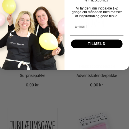
NYHEDSBREV
Vi lander i din indbakke
1-2
gange om måneden med masser
af inspiration og gode tilbud.
TILMELD
THREE SCOOPS DESIGN
THREE SCOOPS DESIGN
Surprisepakke
Adventskalenderpakke
0,00 kr
0,00 kr