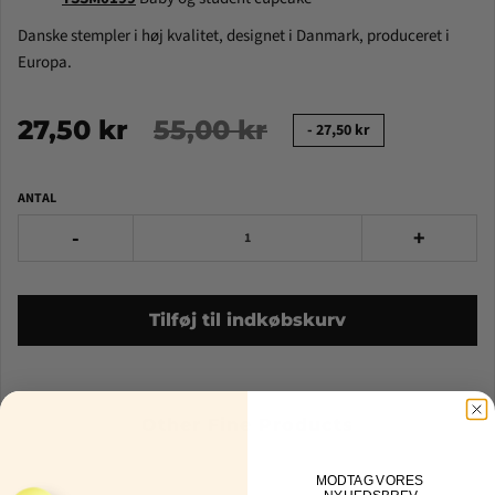
Danske stempler i høj kvalitet, designet i Danmark, produceret i
Europa.
27,50 kr
55,00 kr
-
27,50 kr
ANTAL
-
+
Tilføj til indkøbskurv
Other Fine Products
MOD
TAG VORES